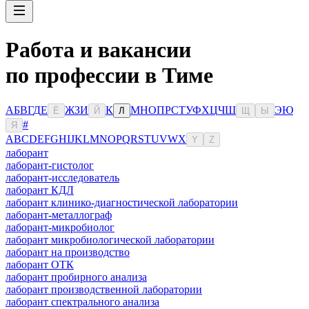
Работа и вакансии
по профессии в Тиме
А
Б
В
Г
Д
Е
Ж
З
И
К
М
Н
О
П
Р
С
Т
У
Ф
Х
Ц
Ч
Ш
Э
Ю
Ё
Й
Л
Щ
Ы
#
Я
A
B
C
D
E
F
G
H
I
J
K
L
M
N
O
P
Q
R
S
T
U
V
W
X
Y
Z
лаборант
лаборант-гистолог
лаборант-исследователь
лаборант КДЛ
лаборант клинико-диагностической лаборатории
лаборант-металлограф
лаборант-микробиолог
лаборант микробиологической лаборатории
лаборант на производство
лаборант ОТК
лаборант пробирного анализа
лаборант производственной лаборатории
лаборант спектрального анализа