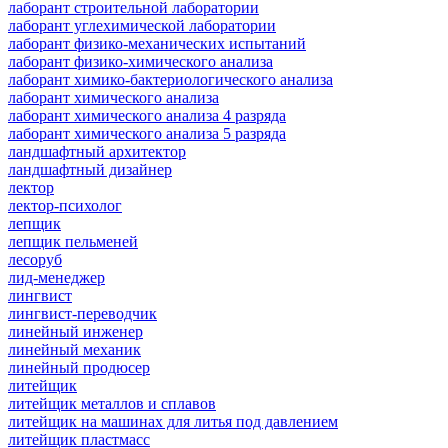
лаборант строительной лаборатории
лаборант углехимической лаборатории
лаборант физико-механических испытаний
лаборант физико-химического анализа
лаборант химико-бактериологического анализа
лаборант химического анализа
лаборант химического анализа 4 разряда
лаборант химического анализа 5 разряда
ландшафтный архитектор
ландшафтный дизайнер
лектор
лектор-психолог
лепщик
лепщик пельменей
лесоруб
лид-менеджер
лингвист
лингвист-переводчик
линейный инженер
линейный механик
линейный продюсер
литейщик
литейщик металлов и сплавов
литейщик на машинах для литья под давлением
литейщик пластмасс