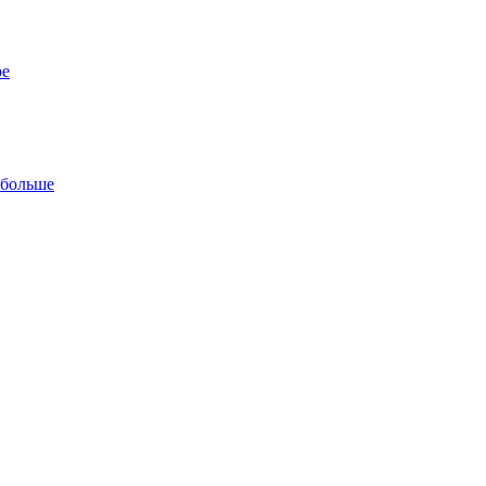
ре
 больше