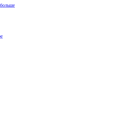
 больше
ре