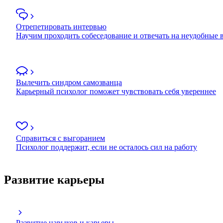
Отрепетировать интервью
Научим проходить собеседование и отвечать на неудобные
Вылечить синдром самозванца
Карьерный психолог поможет чувствовать себя увереннее
Справиться с выгоранием
Психолог поддержит, если не осталось сил на работу
Развитие карьеры
Развитие навыков и карьеры