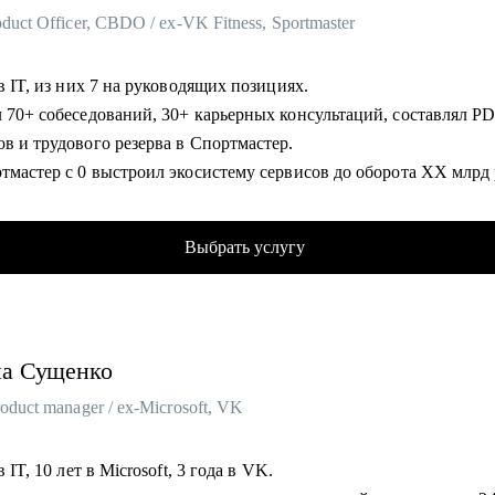
oduct Officer, CBDO / ex-VK Fitness, Sportmaster
• 12 лет в IT, из них 7 на руководящих позициях.
ваний, 30+ карьерных консультаций, составлял PDP для
в и трудового резерва в Спортмастер.
тмастер с 0 выстроил экосистему сервисов до оборота ХХ млрд 
U до X млн пользователей.
VK Fitness - XX млн MAU (стратегия,
Выбрать услугу
ация, партнерства).
руководства кросс-функциональными командами 50+ человек.
омогу:
на
Сущенко
 текущего резюме, помощь в создании нового.
льтация по карьерному треку, росту внутри крупных организаци
roduct manager / ex-Microsoft, VK
остика навыков, составление индивидуального плана развития (
дение тестового собеседования.
в IT, 10 лет в Microsoft, 3 года в VK.