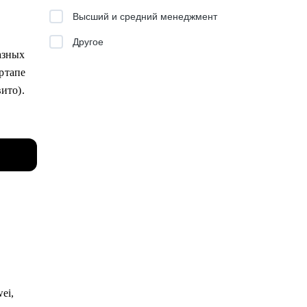
Высший и средний менеджмент
Другое
азных
ртапе
вито).
х
и
 Сириус
it с
стороны
ei,