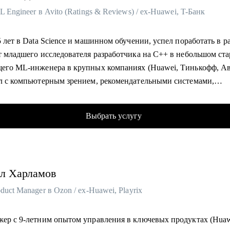
L Engineer в Avito (Ratings & Reviews) / ex-Huawei, T-Банк
ым менеджерам продукта.
ьцам стартапа.
5 лет в Data Science и машинном обучении, успел поработать в р
т младшего исследователя разработчика на C++ в небольшом ста
щего ML-инженера в крупных компаниях (Huawei, Тинькофф, А
ал с компьютерным зрением, рекомендательными системами,
еским ML, NLP и LLM. Участвовал во внедрении сложных ML-
 в продакшн, публикации и написание статей в международны
Выбрать услугу
х.
ник в центральном университете, преподаватель на курсах ВК 
ф Образования. Лектор и куратор на образовательных сменах в
итете.
л
Харламов
 100+ собеседований по Python/ML/DL/System Design/Behavioral/f
й - знаю, как оценить кандидата и что важно для нанимающей 
duct Manager в Ozon / ex-Huawei, Playrix
ые компании.
трел 100+ резюме для найма.
жер с 9-летним опытом управления в ключевых продуктах (Huaw
 Leetcode, рейтинг Codeforces 2000, Kaggle Master, двухкратный