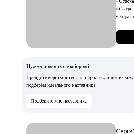
• Отвеча
Кому мо
• Созда
• Начина
• Управ
Managme
• Помог
• Produc
• Руков
С чем п
• Провер
• Подгот
• Найти
Нужна помощь с выбором?
• Постр
Пройдите короткий тест или просто опишите сво
• Понять
подберём идеального наставника
• Найти 
• Опред
Подберите мне наставника
Кому мо
• Начин
• Профес
Серге
переход