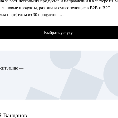
ла за рост нескольких продуктов и направлений в кластере из 3
гу помочь:
вала новые продукты, развивала существующие в B2B и B2C.
ющим специалистам, которые только начинают свой путь в IT и
ляла портфелем из 30 продуктов.
nt.
аю стартапам.
t Manager, Product Owner, BizDev, Project Manager (от Junior до Le
одителям смежных подразделений.
Выбрать услугу
омогу:
ить ваши скиллы и разработать план роста.
овить к собеседованиям, тестовым и самой работе.
 ваши точки роста и оптимальное применение ваших текущих с
оить или доработать стратегию продукта.
ю ситуацию —
, что делать дальше, если появилась идея продукта
зону кратного роста для вашего продукта, помочь посчитать ры
елить слабые места и минимизировать риски вашего продукта и 
гу помочь:
ающим карьеру продакта.
сионалам из смежных отраслей (маркетинг, развитие бизнеса, д
й
Ванданов
ящим в управление продуктом.