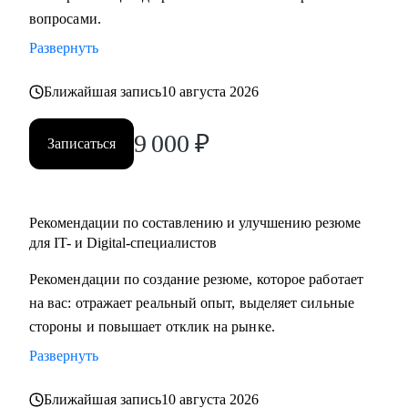
вопросами.
⦁ Составить план профессионального развития,
сориентировать по карьерным трекам и необходимым
Развернуть
навыкам.
⦁ Сделать первые шаги в новой роли/должности/компании.
Ближайшая запись
10 августа 2026
9 000
₽
Кому могу помочь:
Записаться
⦁ ИТ-менеджерам и лидам.
⦁ Бизнес и системным аналитикам.
⦁ Тем, кто хочет начать свой путь в ИТ.
Рекомендации по составлению и улучшению резюме
⦁ Тестировщикам, разработчикам, инженерам.
для IT- и Digital-специалистов
Рекомендации по создание резюме, которое работает
на вас: отражает реальный опыт, выделяет сильные
стороны и повышает отклик на рынке.
Развернуть
Ближайшая запись
10 августа 2026