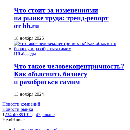
Что стоит за изменениями
на рынке труда: тренд-репорт
от hh.ru
18 ноября 2025
HR-беседы
Что такое человеко­центричность?
Как объяснить бизнесу
и разобраться самим
13 ноября 2024
Новости компаний
Новости рынка
1
2
3
4
5
6
7
8
9
10
11
...
47
дальше
HeadHunter
Размещение вакансий