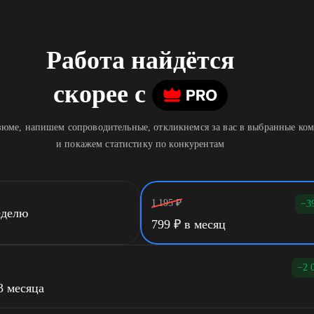
Работа найдётся
скорее
c
юме, напишем сопроводительные, откликнемся за вас в выбранные ко
и покажем статистику по конкурентам
1 195
₽
−3
еделю
799
₽
в месяц
−2 
3 месяца