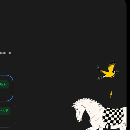
мпании
96
₽
088
₽