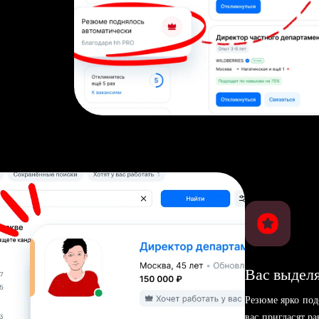
Вас выделя
Резюме ярко под
вас пригласят р