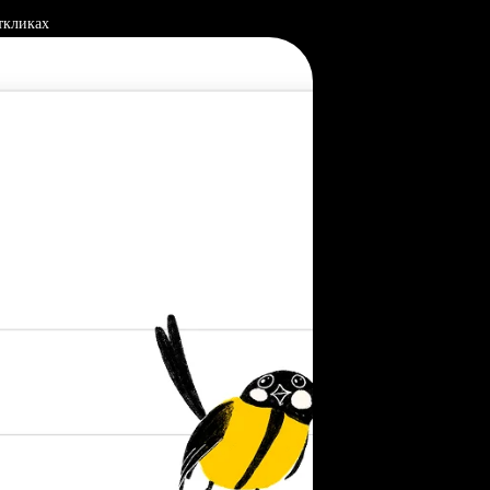
ткликах