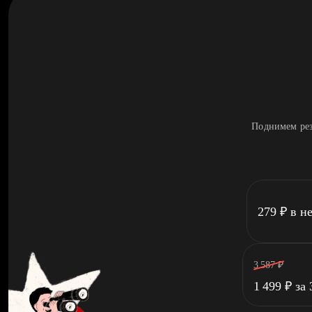
Поднимем рез
279
₽
в н
3 587
₽
1 499
₽
за 